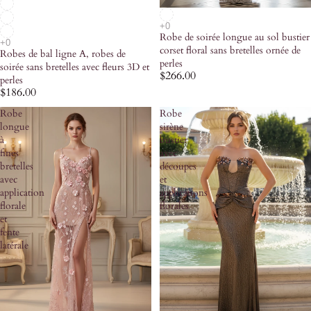
Robe de soirée longue au sol bustier
corset floral sans bretelles ornée de
Robes de bal ligne A, robes de
perles
soirée sans bretelles avec fleurs 3D et
$266.00
perles
$186.00
Robe
Robe
longue
sirène
à
bustier
fines
avec
bretelles
découpes
avec
et
application
applications
florale
florales
et
fente
latérale