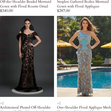
Off-the-Shoulder Beaded Mermaid
Strapless Gathered Bodice Mermaid
Gown with Floral Rosette Detail
Gown with Floral Appliques
$340.00
$287.00
Architectural
One-
Pleated
Shoulder
Off-
Floral
Shoulder
Applique
Gown
Mesh
with
Floor
Floral
Length
Lace
Mermaid
Overlay
Evening
Gown
Architectural Pleated Off-Shoulder
One-Shoulder Floral Applique Mesh