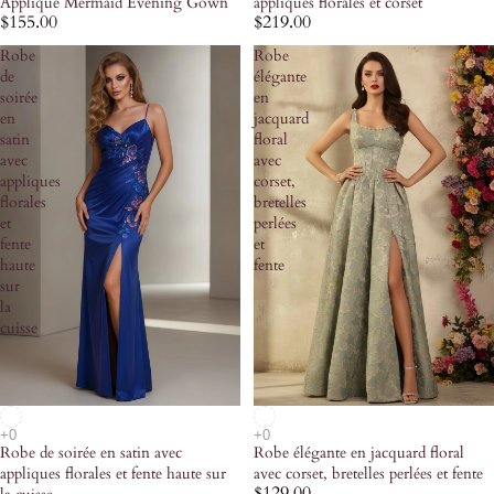
Applique Mermaid Evening Gown
appliques florales et corset
$155.00
$219.00
Robe
Robe
de
élégante
soirée
en
en
jacquard
satin
floral
avec
avec
appliques
corset,
florales
bretelles
et
perlées
fente
et
haute
fente
sur
la
cuisse
Robe de soirée en satin avec
Robe élégante en jacquard floral
appliques florales et fente haute sur
avec corset, bretelles perlées et fente
$129.00