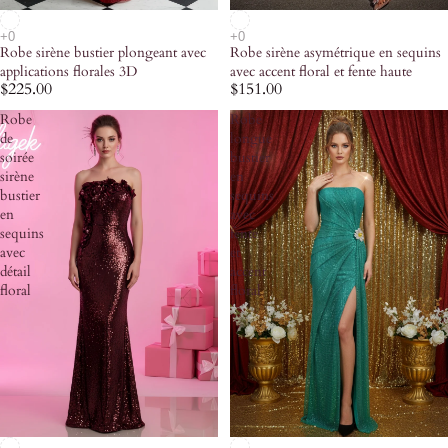
Robe sirène bustier plongeant avec
Robe sirène asymétrique en sequins
applications florales 3D
avec accent floral et fente haute
$225.00
$151.00
Robe
Robe
de
longue
soirée
bustier
sirène
en
bustier
sequins
en
avec
sequins
fente
avec
et
détail
accent
floral
floral