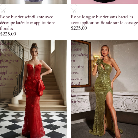
Robe bustier scintillante avec
Robe longue bustier sans bretelles
découpe latérale et applications
avec application florale sur le corsage
$235.00
florales
$225.00
Robe
Robe
sirène
sirène
bustier
asymétrique
plongeant
en
avec
sequins
applications
avec
florales
accent
3D
floral
et
fente
haute