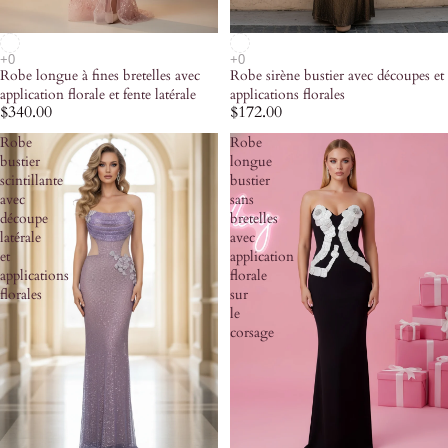
Robe longue à fines bretelles avec
Robe sirène bustier avec découpes et
application florale et fente latérale
applications florales
$340.00
$172.00
Robe
Robe
bustier
longue
scintillante
bustier
avec
sans
découpe
bretelles
latérale
avec
et
application
applications
florale
florales
sur
le
corsage