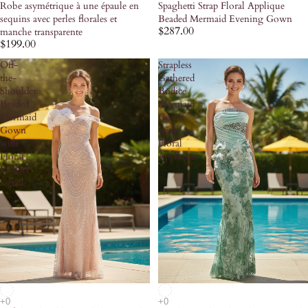
Robe asymétrique à une épaule en
Spaghetti Strap Floral Applique
sequins avec perles florales et
Beaded Mermaid Evening Gown
$287.00
manche transparente
$199.00
Off-
Strapless
the-
Gathered
Shoulder
Bodice
Beaded
Mermaid
Mermaid
Gown
Gown
with
with
Floral
Floral
Appliques
Rosette
Detail