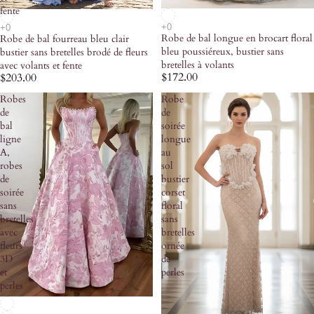
fente
Robe de bal longue en brocart floral
Robe de bal fourreau bleu clair
bleu poussiéreux, bustier sans
bustier sans bretelles brodé de fleurs
bretelles à volants
avec volants et fente
$172.00
$203.00
Robes
Robe
de
de
bal
soirée
ligne
longue
A,
au
robes
sol
de
bustier
soirée
corset
sans
floral
bretelles
sans
avec
bretelles
fleurs
ornée
3D
de
et
perles
perles